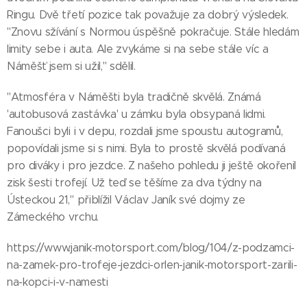
Ringu. Dvě třetí pozice tak považuje za dobrý výsledek.
"Znovu sžívání s Normou úspěšně pokračuje. Stále hledám
limity sebe i auta. Ale zvykáme si na sebe stále víc a
Náměšť jsem si užil," sdělil.
"Atmosféra v Náměšti byla tradičně skvělá. Známá
'autobusová zastávka' u zámku byla obsypaná lidmi.
Fanoušci byli i v depu, rozdali jsme spoustu autogramů,
popovídali jsme si s nimi. Byla to prostě skvělá podívaná
pro diváky i pro jezdce. Z našeho pohledu ji ještě okořenil
zisk šesti trofejí. Už teď se těšíme za dva týdny na
Ústeckou 21," přiblížil Václav Janík své dojmy ze
Zámeckého vrchu.
https://www.janik-motorsport.com/blog/104/z-podzamci-
na-zamek-pro-trofeje-jezdci-orlen-janik-motorsport-zarili-
na-kopci-i-v-namesti