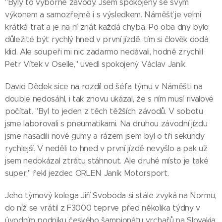
"Byly to výborné závody. Jsem spokojený se svým
výkonem a samozřejmě i s výsledkem. Náměšť je velmi
krátká trať a je na ní znát každá chyba. Po oba dny bylo
důležité být rychlý hned v první jízdě, tím si člověk dodá
klid. Ale soupeři mi nic zadarmo nedávali, hodně zrychlil
Petr Vítek v Oselle," uvedl spokojený Václav Janík.
David Dědek sice na rozdíl od šéfa týmu v Náměšti na
double nedosáhl, i tak znovu ukázal, že s ním musí rivalové
počítat. "Byl to jeden z těch těžších závodů. V sobotu
jsme laborovali s pneumatikami. Na druhou závodní jízdu
jsme nasadili nové gumy a rázem jsem byl o tři sekundy
rychlejší. V neděli to hned v první jízdě nevyšlo a pak už
jsem nedokázal ztrátu stáhnout. Ale druhé místo je také
super," řekl jezdec ORLEN Janík Motorsport.
Jeho týmový kolega Jiří Svoboda si stále zvyká na Normu,
do níž se vrátil z F3000 teprve před několika týdny v
úvodním podniku českého šampionátu vrchařů na Slovakia