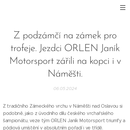
Z podzámčí na zámek pro
trofeje. Jezdci ORLEN Janík
Motorsport zářili na kopci i v
Náměšti.
06.05.2024
Z tradičního Zámeckého vrchu v Náměšti nad Oslavou si
podobně, jako z úvodního dílu českého vrchařského
šampionátu, veze tým ORLEN Janík Motorsport triumfy a
pódiová umístění v absolutním pořadí i ve třídě.