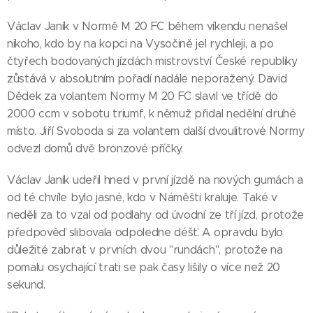
Václav Janík v Normě M 20 FC během víkendu nenašel
nikoho, kdo by na kopci na Vysočině jel rychleji, a po
čtyřech bodovaných jízdách mistrovství České republiky
zůstává v absolutním pořadí nadále neporažený. David
Dědek za volantem Normy M 20 FC slavil ve třídě do
2000 ccm v sobotu triumf, k němuž přidal nedělní druhé
místo. Jiří Svoboda si za volantem další dvoulitrové Normy
odvezl domů dvě bronzové příčky.
Václav Janík udeřil hned v první jízdě na nových gumách a
od té chvíle bylo jasné, kdo v Náměšti kraluje. Také v
neděli za to vzal od podlahy od úvodní ze tří jízd, protože
předpověď slibovala odpoledne déšť. A opravdu bylo
důležité zabrat v prvních dvou "rundách", protože na
pomalu osychající trati se pak časy lišily o více než 20
sekund.