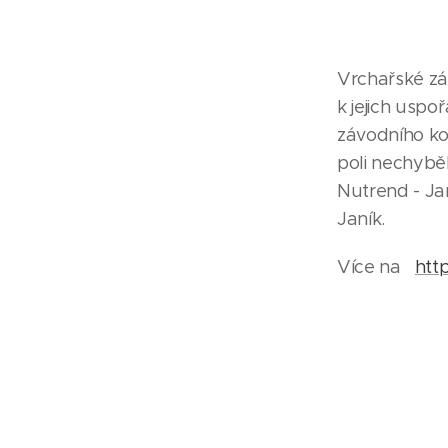
Vrchařské zá
k jejich usp
závodního ko
poli nechybě
Nutrend - Ja
Janík.
Více na
htt