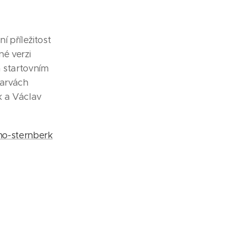
 příležitost
é verzi
 startovním
barvách
k a Václav
mo-sternberk