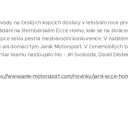
vody na českých kopcích dostaly v letošním roce první
ořádání na šternberském Ecce Homo, kde se na zkrácen
pce sešla pestrá mezinárodní konkurence. V nabitém
l ani domácí tým Janík Motorsport. V červenobílých 
ntar teamu nastoupilo trio - Jiří Svoboda, David Děde
ps://www.janik-motorsport.com/novinky/jarni-ecce-ho