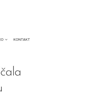
EO
KONTAKT
ačala
u