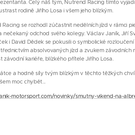
ezentanta. Celý náš tým, Nutrend Racing tímto vyjad
trast rodině Jiřího Losa i všem jeho blízkým.
acing se rozhodl zúčastnit nedělních jízd v rámci pi
 nečekaný odchod svého kolegy. Václav Janík, Jiří S
ek i David Dědek se pokusili o symbolické rozloučení
třednictvím absolvovaných jízd a zvukem závodních m
t závodní kariéře, blízkého přítele Jiřího Losa.
tce a hodně síly tvým blízkým v těchto těžkých chvílí
šem moc chybět...
janik-motorsport.com/novinky/smutny-vikend-na-albr