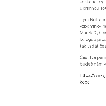
českého repr
upřímnou sous
Tým Nutrend R
vzpomínky na
Marek Rybníč
kolegou pros
tak vzdát čes
Čest tvé pamá
budeš nám v
https://www.
kopci