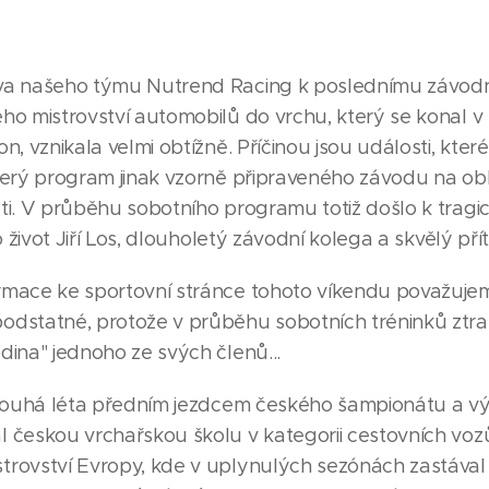
áva našeho týmu Nutrend Racing k poslednímu závod
ého mistrovství automobilů do vrchu, který se konal 
on, vznikala velmi obtížně. Příčinou jsou události, kter
škerý program jinak vzorně připraveného závodu na ob
ti. V průběhu sobotního programu totiž došlo k tragic
 o život Jiří Los, dlouholetý závodní kolega a skvělý přít
rmace ke sportovní stránce tohoto víkendu považuje
odstatné, protože v průběhu sobotních tréninků ztrat
dina" jednoho ze svých členů...
 dlouhá léta předním jezdcem českého šampionátu a v
 českou vrchařskou školu v kategorii cestovních vozů 
trovství Evropy, kde v uplynulých sezónách zastával