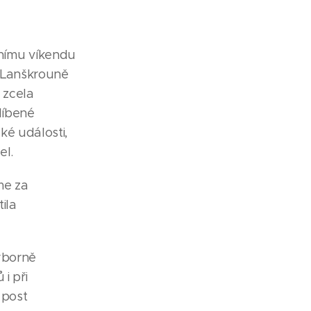
nímu víkendu
v Lanškrouně
é zcela
líbené
ké události,
el.
me za
ila
ýborně
i při
 post