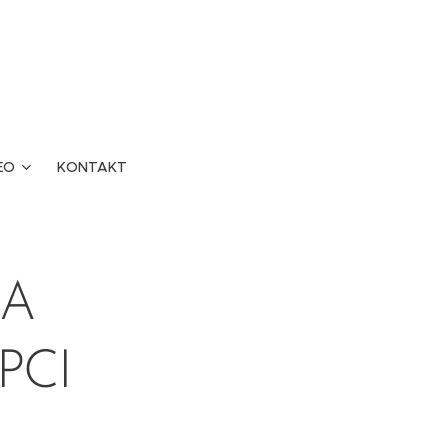
EO
KONTAKT
NA
PCI