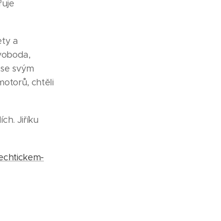
řuje
ety a
voboda,
 se svým
otorů, chtěli
ch. Jiříku
echtickem-