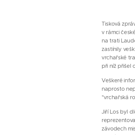
Tisková zpr
v rámci česk
na trati Laud
zastínily ve
vrchařské tra
při níž přišel
Veškeré info
naprosto nep
"vrchařská ro
Jiří Los byl
reprezentoval
závodech mis