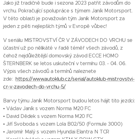
Jako již tradičně bude i sezona 2023 patřit závodům do
vrchu. Pokračující spolupráce s týmem Janík Motorsport.
V této oblasti je považován tým Janík Motorsport za
jeden z pěti nejlepších týmů v Evropě vůbec!
V seriálu MISTROVSTVÍ ČR V ZÁVODECH DO VRCHU se
účastní už po nělikáté v řadě téměř všech závodů, z
čehož nejdůležitější domovský závod ECCE HOMO
ŠTERNBERK se letos uskuteční v termínu 03. - 04. 06.
Výpis všech závodů a termínů naleznete
zde:
https://www.autoklub.cz/serial/autoklub-mistrovstvi-
cr-v-zavodech-do-vrchu-5/
Barvy týmu Janík Motorsport budou letos hájit tito jezdci:
• Václav Janík s vozem Norma M20 FC
• David Dědek s vozem Norma M20 FC
• Jiří Svoboda s vozem Lola B02/50 (Formule 3000)
• Jaromír Malý s vozem Hyundai Elantra N TCR