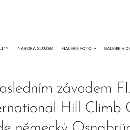
LITY
NABÍDKA SLUŽEB
GALERIE FOTO
GALERIE VID
osledním závodem F
ernational Hill Climb
de německý Osnabrüc