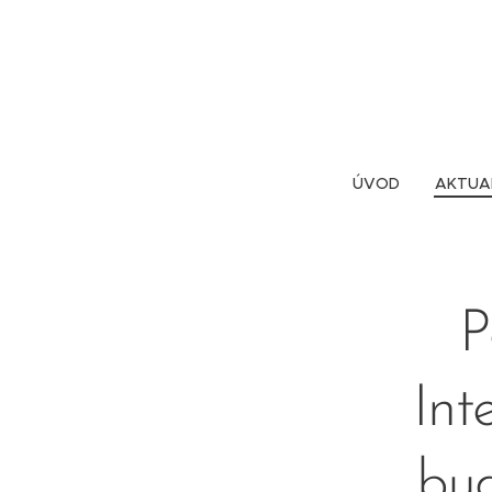
ÚVOD
AKTUA
P
Int
bu