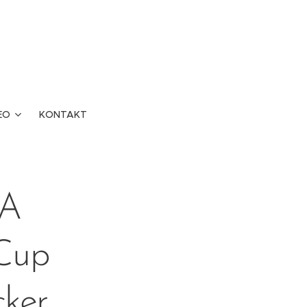
EO
KONTAKT
IA
 Cup
ker