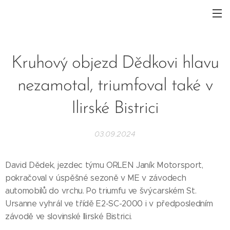
Kruhový objezd Dědkovi hlavu
nezamotal, triumfoval také v
Ilirské Bistrici
03.09.2024
David Dědek, jezdec týmu ORLEN Janík Motorsport,
pokračoval v úspěšné sezoně v ME v závodech
automobilů do vrchu. Po triumfu ve švýcarském St.
Ursanne vyhrál ve třídě E2-SC-2000 i v předposledním
závodě ve slovinské Ilirské Bistrici.