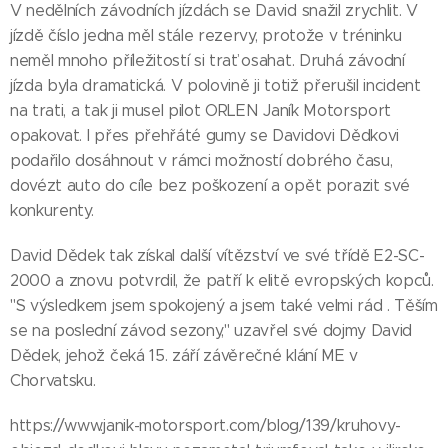
V nedělních závodních jízdách se David snažil zrychlit. V
jízdě číslo jedna měl stále rezervy, protože v tréninku
neměl mnoho příležitostí si trať osahat. Druhá závodní
jízda byla dramatická. V polovině ji totiž přerušil incident
na trati, a tak ji musel pilot ORLEN Janík Motorsport
opakovat. I přes přehřáté gumy se Davidovi Dědkovi
podařilo dosáhnout v rámci možností dobrého času,
dovézt auto do cíle bez poškození a opět porazit své
konkurenty.
David Dědek tak získal další vítězství ve své třídě E2-SC-
2000 a znovu potvrdil, že patří k elitě evropských kopců.
"S výsledkem jsem spokojený a jsem také velmi rád . Těším
se na poslední závod sezony," uzavřel své dojmy David
Dědek, jehož čeká 15. září závěrečné klání ME v
Chorvatsku.
https://www.janik-motorsport.com/blog/139/kruhovy-