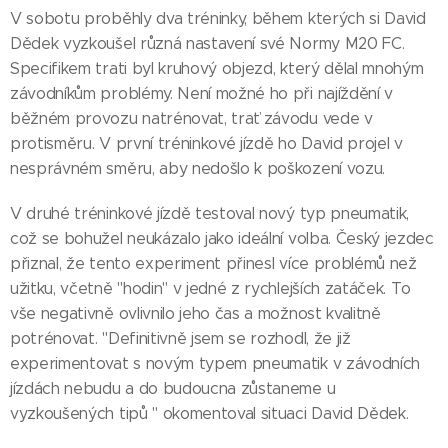
V sobotu proběhly dva tréninky, během kterých si David
Dědek vyzkoušel různá nastavení své Normy M20 FC.
Specifikem trati byl kruhový objezd, který dělal mnohým
závodníkům problémy. Není možné ho při najíždění v
běžném provozu natrénovat, trať závodu vede v
protisměru. V první tréninkové jízdě ho David projel v
nesprávném směru, aby nedošlo k poškození vozu.
V druhé tréninkové jízdě testoval nový typ pneumatik,
což se bohužel neukázalo jako ideální volba. Český jezdec
přiznal, že tento experiment přinesl více problémů než
užitku, včetně "hodin" v jedné z rychlejších zatáček. To
vše negativně ovlivnilo jeho čas a možnost kvalitně
potrénovat. "Definitivně jsem se rozhodl, že již
experimentovat s novým typem pneumatik v závodních
jízdách nebudu a do budoucna zůstaneme u
vyzkoušených tipů " okomentoval situaci David Dědek.