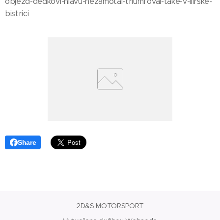
objezd-dedkovi-hlavu-nezamotal-triumfoval-take-v-ilirske-
bistrici
Share
2D&S MOTORSPORT