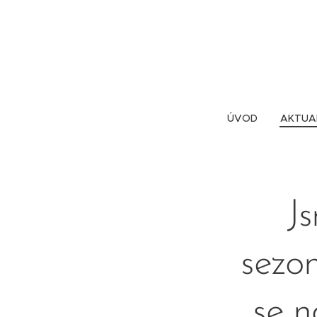
ÚVOD
AKTUA
J
sezo
se n