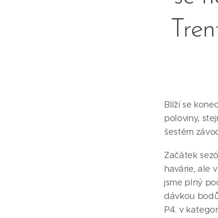
Tren
Blíží se kon
poloviny, st
šestém závod
Začátek sezó
havárie, ale 
jsme plný po
dávkou bodů 
P4. v kategor