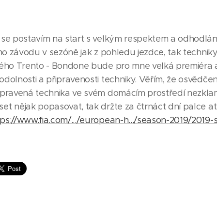
 se postavím na start s velkým respektem a odhodlá
ího závodu v sezóně jak z pohledu jezdce, tak techniky
kého Trento - Bondone bude pro mne velká premiéra 
dolnosti a připravenosti techniky. Věřím, že osvědče
ipravená technika ve svém domácím prostředí nezklam
et nějak popasovat, tak držte za čtrnáct dní palce a
tps://www.fia.com/.../european-h.../season-2019/2019-