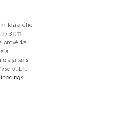
ním krásného
. 17,3 km
a prověrka
ná a
e a já se s
ť vše dobře
standings