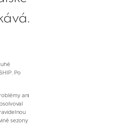
kává.
ruhé
SHIP. Po
roblémy ani
absolvoval
ravidelnou
vině sezony