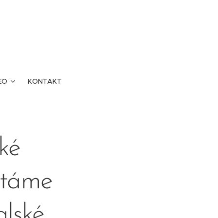
EO
KONTAKT
ké
stáme
alské