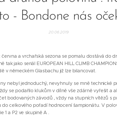
to - Bondone nás oče
20.06.2019
ec června a vrchařská sezona se pomalu dostává do d
ejně tak jako seriál EUROPEAN HILL CLIMB CHAMPION
ě v německém Glasbachu již lze bilancovat.
ny nebyl jednoduchý, nevyhnuly se mně technické p
vždy se podařilo klukům v dílně vše zdárně vyřešit a 
čet bodovaných závodů , vždy na stupních vítězů s p
do celkového pořadí hodnocení šampionátu. V polo
ie 1 a P2 ve skupině A .