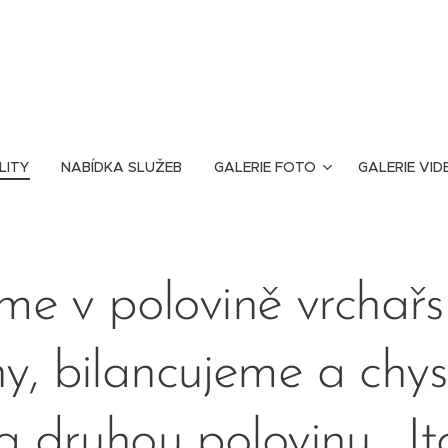
LITY
NABÍDKA SLUŽEB
GALERIE FOTO
GALERIE VID
sme v polovině vrchařs
ny, bilancujeme a chy
a druhou polovinu . It