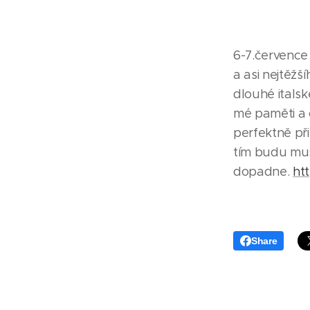
6-7.července
a asi nejtěžš
dlouhé itals
mé paměti a o
perfektně př
tím budu mus
dopadne.
ht
Share